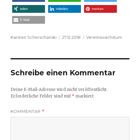
teilen
mitteilen
merken
E-Mail
Autor
Veröffentlicht
Kategorien
Karsten Scherschanski
27.12.2018
Vereinswachstum
am
Schreibe einen Kommentar
Deine E-Mail-Adresse wird nicht veröffentlicht.
Erforderliche Felder sind mit
*
markiert
KOMMENTAR
*