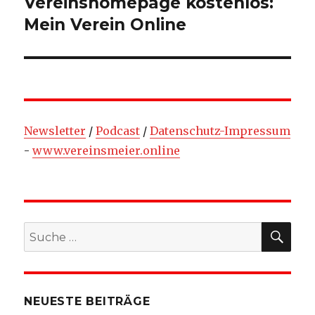
Vereinshomepage kostenlos:
Nächster
Beitrag:
Mein Verein Online
Newsletter
/
Podcast
/
Datenschutz-Impressum
-
www.vereinsmeier.online
SU
Suche
nach:
NEUESTE BEITRÄGE