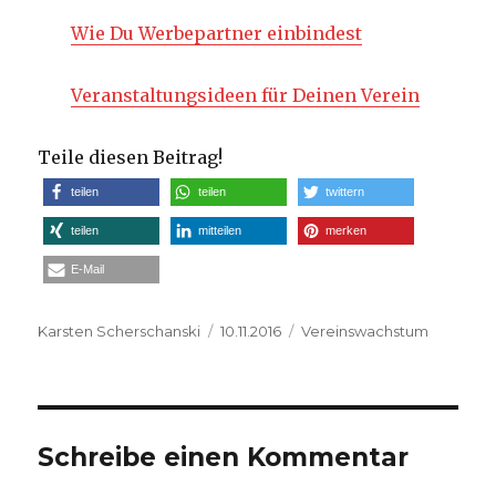
Wie Du Werbepartner einbindest
Veranstaltungsideen für Deinen Verein
Teile diesen Beitrag!
teilen
teilen
twittern
teilen
mitteilen
merken
E-Mail
Autor
Veröffentlicht
Kategorien
Karsten Scherschanski
10.11.2016
Vereinswachstum
am
Schreibe einen Kommentar