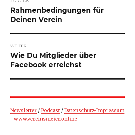
ZURÜCK
Rahmenbedingungen für
Vorheriger
Beitrag:
Deinen Verein
WEITER
Wie Du Mitglieder über
Nächster
Beitrag:
Facebook erreichst
Newsletter
/
Podcast
/
Datenschutz-Impressum
-
www.vereinsmeier.online