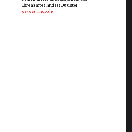
Ehrenamtes findest Du unter
www.succezz.de
n
r