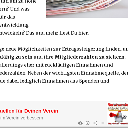
 tun um zu hohe
dern? Und was
für das
sentwicklung
ntwickeln? Das und mehr liest Du hier.
ge neue Möglichkeiten zur Ertragssteigerung finden, u
fähig zu sein
und ihre
Mitgliederzahlen zu sichern
.
 allerdings eher mit rückläufigen Einnahmen und
iederzahlen. Neben der wichtigsten Einnahmequelle, de
 sie dabei lediglich Einnahmen aus Spenden und