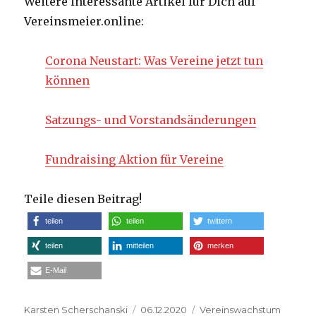
Weitere interessante Artikel für Dich auf
Vereinsmeier.online:
Corona Neustart: Was Vereine jetzt tun
können
Satzungs- und Vorstandsänderungen
Fundraising Aktion für Vereine
Teile diesen Beitrag!
teilen
teilen
twittern
teilen
mitteilen
merken
E-Mail
Autor
Veröffentlicht
Kategorien
Karsten Scherschanski
06.12.2020
Vereinswachstum