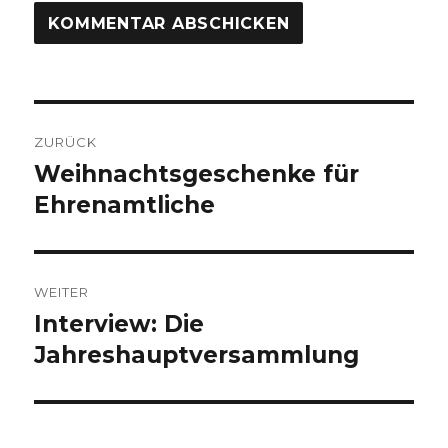
Beitragsnavigation
ZURÜCK
Weihnachtsgeschenke für
Vorheriger
Beitrag:
Ehrenamtliche
WEITER
Interview: Die
Nächster
Beitrag:
Jahreshauptversammlung