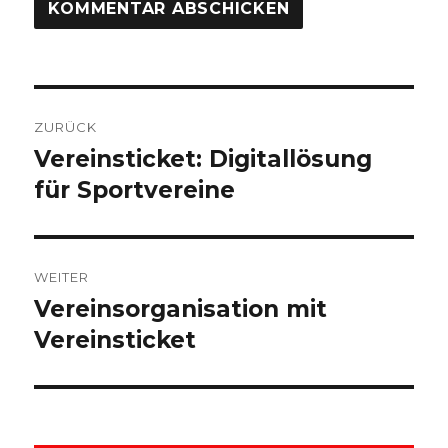
Beitragsnavigation
ZURÜCK
Vereinsticket: Digitallösung
Vorheriger
Beitrag:
für Sportvereine
WEITER
Vereinsorganisation mit
Nächster
Beitrag:
Vereinsticket