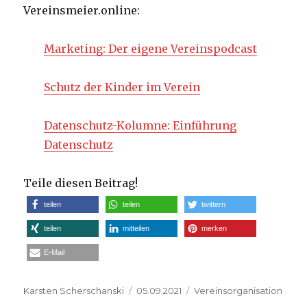
Vereinsmeier.online:
Marketing: Der eigene Vereinspodcast
Schutz der Kinder im Verein
Datenschutz-Kolumne: Einführung
Datenschutz
Teile diesen Beitrag!
teilen
teilen
twittern
teilen
mitteilen
merken
E-Mail
Autor
Veröffentlicht
Kategorien
Karsten Scherschanski
05.09.2021
Vereinsorganisation
am