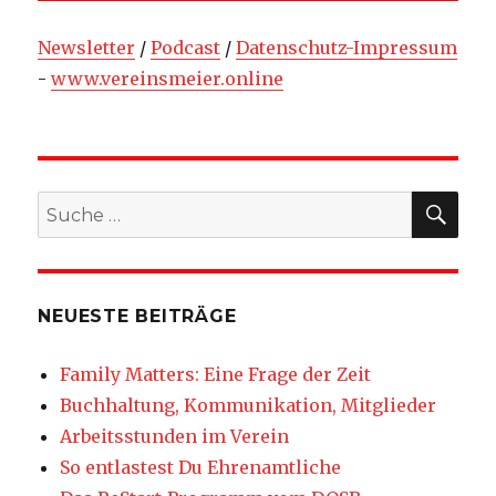
Newsletter
/
Podcast
/
Datenschutz-Impressum
-
www.vereinsmeier.online
SU
Suche
nach:
NEUESTE BEITRÄGE
Family Matters: Eine Frage der Zeit
Buchhaltung, Kommunikation, Mitglieder
Arbeitsstunden im Verein
So entlastest Du Ehrenamtliche