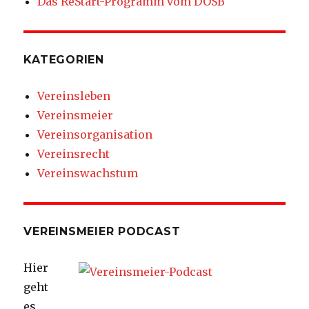
Das ReStart-Programm vom DOSB
KATEGORIEN
Vereinsleben
Vereinsmeier
Vereinsorganisation
Vereinsrecht
Vereinswachstum
VEREINSMEIER PODCAST
Hier
geht
es