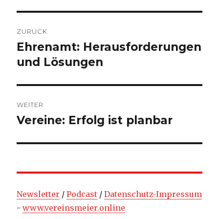
Beitragsnavigation
ZURÜCK
Ehrenamt: Herausforderungen
Vorheriger
Beitrag:
und Lösungen
WEITER
Vereine: Erfolg ist planbar
Nächster
Beitrag:
Newsletter
/
Podcast
/
Datenschutz-Impressum
-
www.vereinsmeier.online