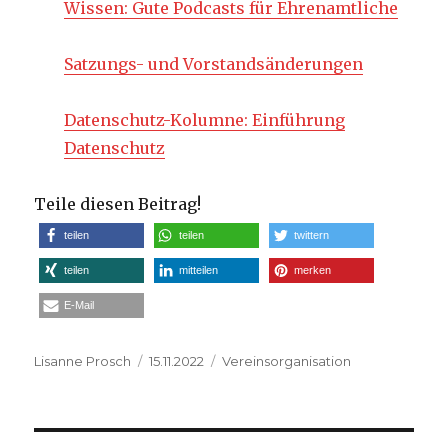
Wissen: Gute Podcasts für Ehrenamtliche
Satzungs- und Vorstandsänderungen
Datenschutz-Kolumne: Einführung
Datenschutz
Teile diesen Beitrag!
teilen
teilen
twittern
teilen
mitteilen
merken
E-Mail
Autor
Veröffentlicht
Kategorien
Lisanne Prosch
15.11.2022
Vereinsorganisation
am