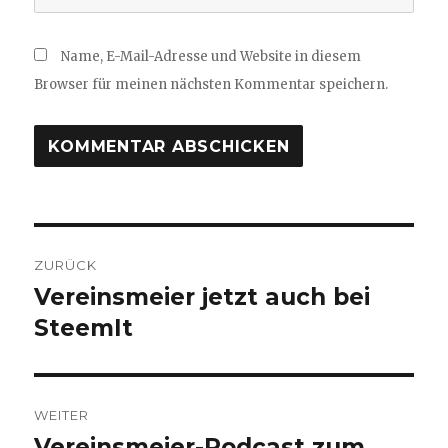
Name, E-Mail-Adresse und Website in diesem
Browser für meinen nächsten Kommentar speichern.
Beitragsnavigation
ZURÜCK
Vereinsmeier jetzt auch bei
Vorheriger
Beitrag:
SteemIt
WEITER
Vereinsmeier-Podcast zum
Nächster