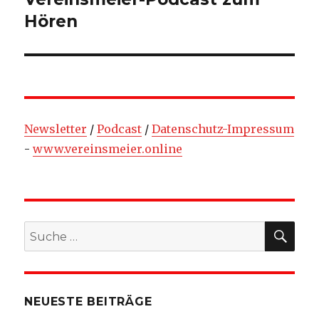
Beitrag:
Hören
Newsletter
/
Podcast
/
Datenschutz-Impressum
-
www.vereinsmeier.online
SU
Suche
nach:
NEUESTE BEITRÄGE