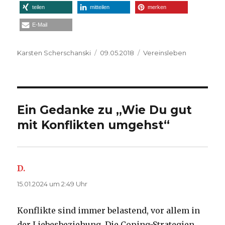
teilen
mitteilen
merken
E-Mail
Autor
Veröffentlicht
Kategorien
Karsten Scherschanski
09.05.2018
Vereinsleben
am
Ein Gedanke zu „Wie Du gut
mit Konflikten umgehst“
D.
sagt:
15.01.2024 um 2:49 Uhr
Konflikte sind immer belastend, vor allem in
der Liebesbeziehung. Die Coping-Strategien