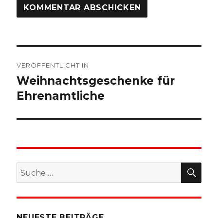
Beitragsnavigation
VERÖFFENTLICHT IN
Weihnachtsgeschenke für
Ehrenamtliche
SU
Suche
nach:
NEUESTE BEITRÄGE