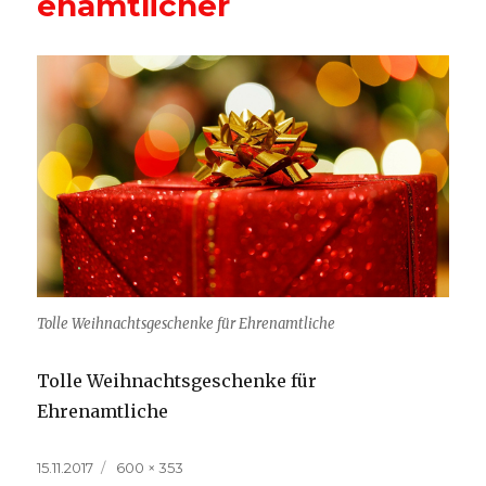
enamtlicher
Tolle Weihnachtsgeschenke für Ehrenamtliche
Tolle Weihnachtsgeschenke für
Ehrenamtliche
Veröffentlicht
Volle
15.11.2017
600 × 353