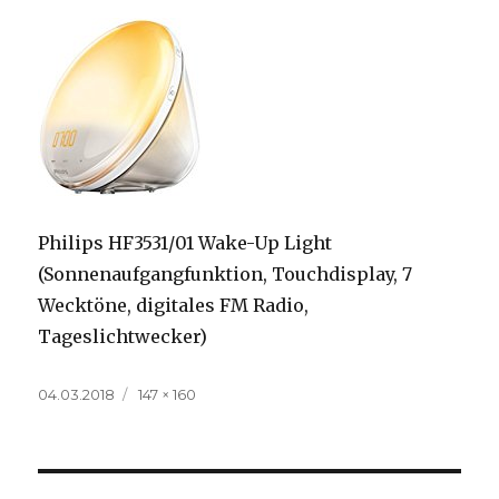
Philips HF3531/01 Wake-Up Light
(Sonnenaufgangfunktion, Touchdisplay, 7
Wecktöne, digitales FM Radio,
Tageslichtwecker)
Veröffentlicht
Volle
04.03.2018
147 × 160
am
Größe