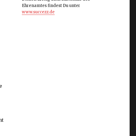
Ehrenamtes findest Du unter
www.succezz.de
e
h
ht