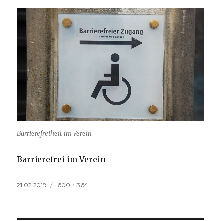
Barrierefreiheit im Verein
Barrierefrei im Verein
Veröffentlicht
Volle
21.02.2019
600 × 364
am
Größe