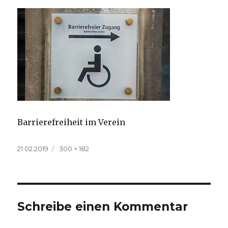
Barrierefreiheit im Verein
Veröffentlicht
Volle
21.02.2019
300 × 182
am
Größe
Schreibe einen Kommentar