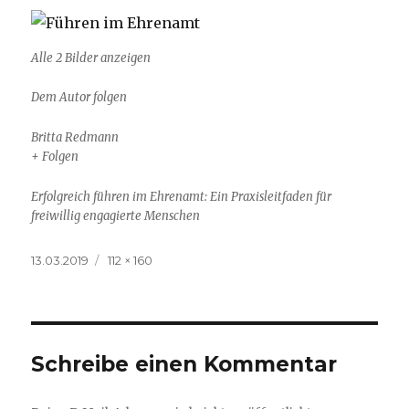
Alle 2 Bilder anzeigen
Dem Autor folgen
Britta Redmann
+ Folgen
Erfolgreich führen im Ehrenamt: Ein Praxisleitfaden für
freiwillig engagierte Menschen
Veröffentlicht
Volle
13.03.2019
112 × 160
am
Größe
Schreibe einen Kommentar