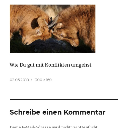
Wie Du gut mit Konflikten umgehst
Veröffentlicht
Volle
02.05.2018
300 × 169
am
Größe
Schreibe einen Kommentar
Deine E-Mail-Adresse wird nicht veröffentlicht.