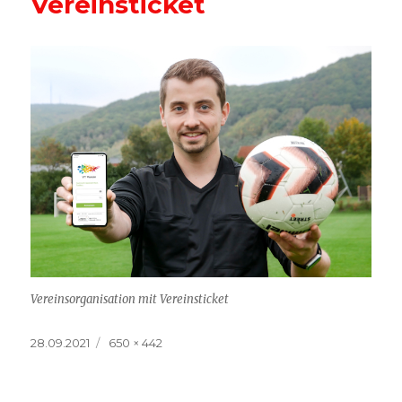
Vereinsticket
Vereinsorganisation mit Vereinsticket
Veröffentlicht
Volle
28.09.2021
650 × 442
am
Größe