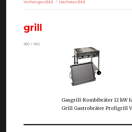
Vorheriges Bild
Nächstes Bild
grill
Volle
160 × 160
Größe
Gasgrill-Kombibräter 12 kW f
Grill Gastrobräter Profigrill 