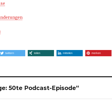
ise
änderungen
u
twittern
teilen
mitteilen
merken
ge: 50te Podcast-Episode“