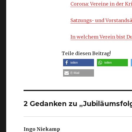
Corona: Vereine in der Kr
Satzungs- und Vorstands
In welchem Verein bist D
Teile diesen Beitrag!
teilen
teilen
E-Mail
2 Gedanken zu „Jubiläumsfol
Ingo Niekamp
sagt: