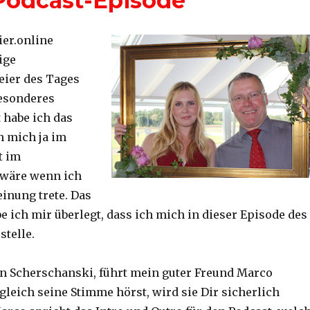
 Podcast-Episode
ier.online
tige
Feier des Tages
besonderes
 habe ich das
 mich ja im
t im
 wäre wenn ich
einung trete. Das
be ich mir überlegt, dass ich mich in dieser Episode des
stelle.
en Scherschanski, führt mein guter Freund Marco
gleich seine Stimme hörst, wird sie Dir sicherlich