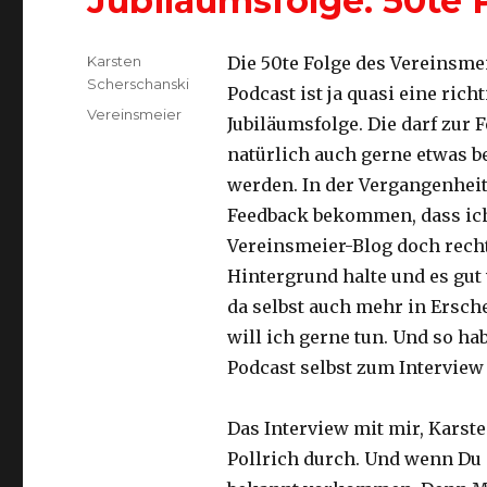
Jubiläumsfolge: 50te
Autor
Karsten
Die 50te Folge des Vereinsme
Scherschanski
Podcast ist ja quasi eine rich
Kategorien
Vereinsmeier
Jubiläumsfolge. Die darf zur 
natürlich auch gerne etwas 
werden. In der Vergangenheit
Feedback bekommen, dass ich
Vereinsmeier-Blog doch rech
Hintergrund halte und es gut
da selbst auch mehr in Ersch
will ich gerne tun. Und so ha
Podcast selbst zum Interview 
Das Interview mit mir, Karst
Pollrich durch. Und wenn Du 