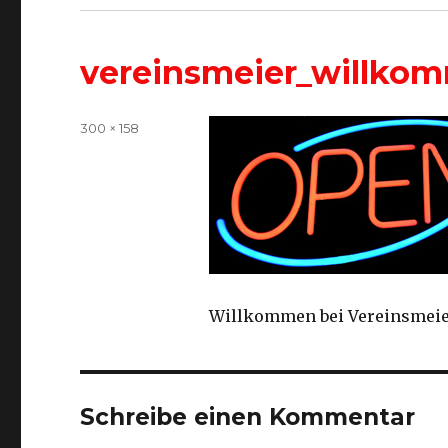
vereinsmeier_willko
Volle
300 × 158
Größe
Willkommen bei Vereinsmeie
Schreibe einen Kommentar