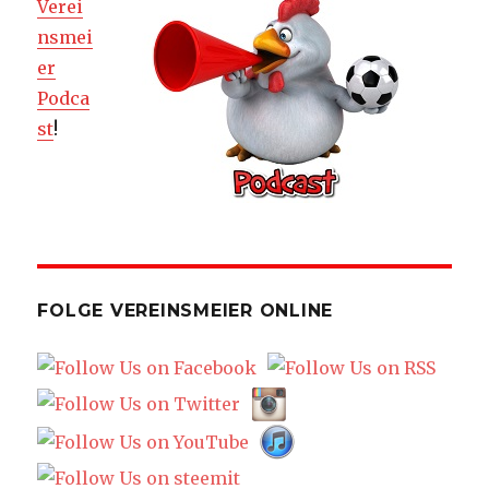
Verei
nsmei
er
Podca
st
!
FOLGE VEREINSMEIER ONLINE