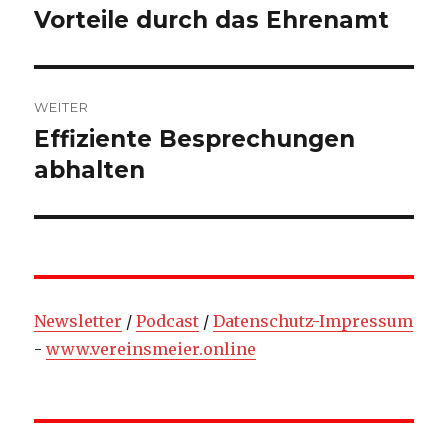
Vorteile durch das Ehrenamt
Vorheriger
Beitrag:
WEITER
Effiziente Besprechungen
Nächster
Beitrag:
abhalten
Newsletter
/
Podcast
/
Datenschutz-Impressum
-
www.vereinsmeier.online