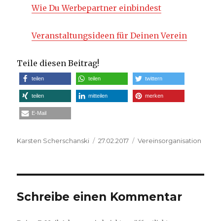
Wie Du Werbepartner einbindest
Veranstaltungsideen für Deinen Verein
Teile diesen Beitrag!
teilen
teilen
twittern
teilen
mitteilen
merken
E-Mail
Autor
Veröffentlicht
Kategorien
Karsten Scherschanski
27.02.2017
Vereinsorganisation
am
Schreibe einen Kommentar