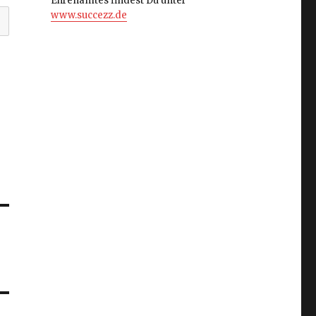
Ehrenamtes findest Du unter
www.succezz.de