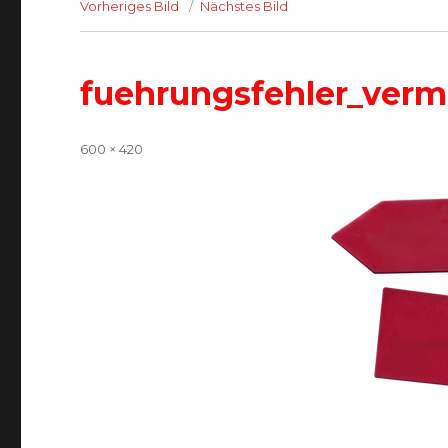
Vorheriges Bild
Nächstes Bild
fuehrungsfehler_ver
Volle
600 × 420
Größe