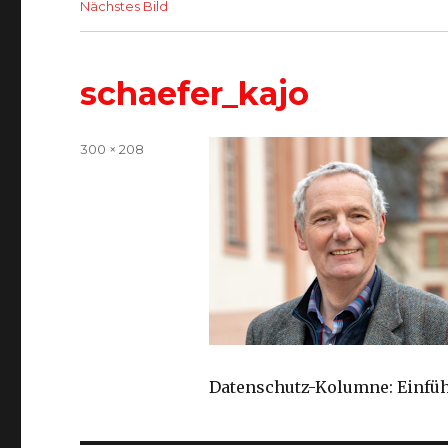
Nächstes Bild
schaefer_kajo
Volle
300 × 208
Größe
Datenschutz-Kolumne: Einfü