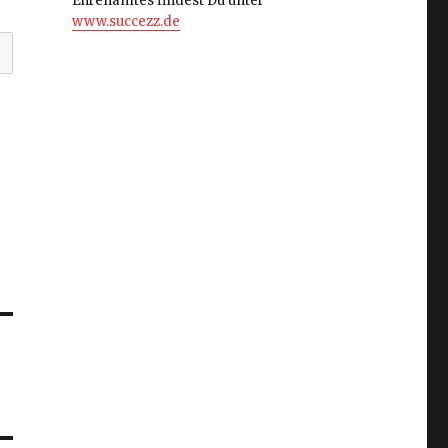
Ehrenamtes findest Du unter
www.succezz.de