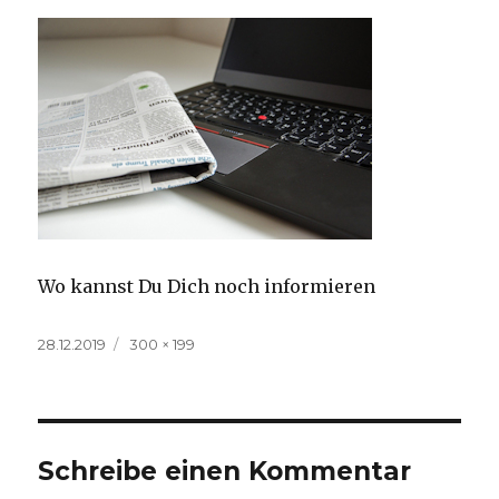
Wo kannst Du Dich noch informieren
Veröffentlicht
Volle
28.12.2019
300 × 199
am
Größe
Schreibe einen Kommentar