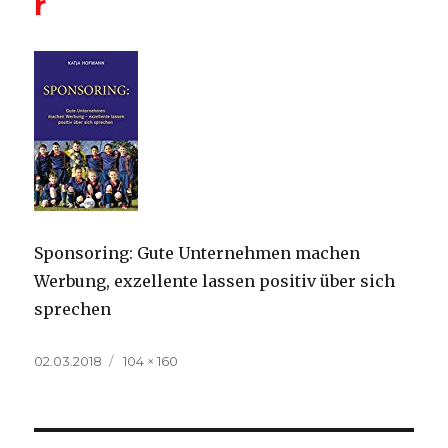
r
Sponsoring: Gute Unternehmen machen
Werbung, exzellente lassen positiv über sich
sprechen
Veröffentlicht
Volle
02.03.2018
104 × 160
am
Größe