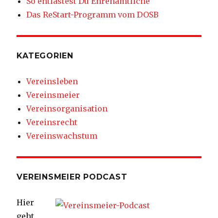
So entlastest Du Ehrenamtliche
Das ReStart-Programm vom DOSB
KATEGORIEN
Vereinsleben
Vereinsmeier
Vereinsorganisation
Vereinsrecht
Vereinswachstum
VEREINSMEIER PODCAST
Hier
geht