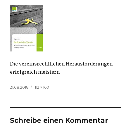
Die vereinsrechtlichen Herausforderungen
erfolgreich meistern
Veröffentlicht
Volle
21.08.2018
112 × 160
am
Größe
Schreibe einen Kommentar