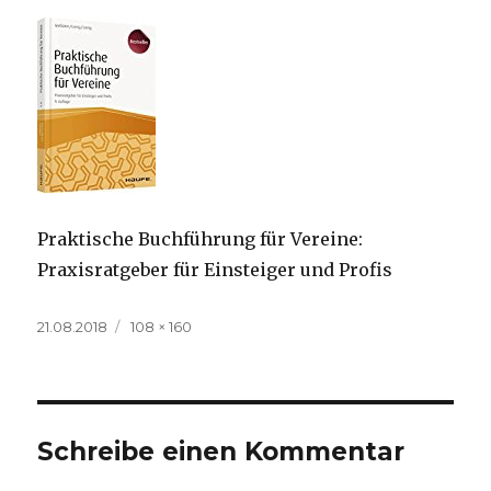
Praktische Buchführung für Vereine:
Praxisratgeber für Einsteiger und Profis
Veröffentlicht
Volle
21.08.2018
108 × 160
am
Größe
Schreibe einen Kommentar