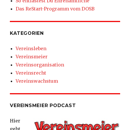
So entlastest Du Ehrenamtliche
Das ReStart-Programm vom DOSB
KATEGORIEN
Vereinsleben
Vereinsmeier
Vereinsorganisation
Vereinsrecht
Vereinswachstum
VEREINSMEIER PODCAST
Hier
geht