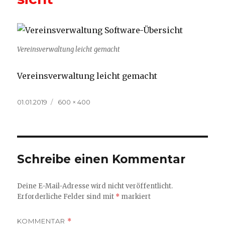
Vereinsverwaltung leicht gemacht
Vereinsverwaltung leicht gemacht
Veröffentlicht
Volle
01.01.2019
600 × 400
am
Größe
Schreibe einen Kommentar
Deine E-Mail-Adresse wird nicht veröffentlicht.
Erforderliche Felder sind mit
*
markiert
KOMMENTAR
*