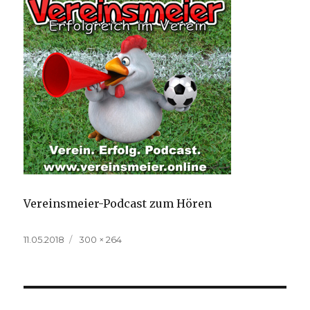
Vereinsmeier-Podcast zum Hören
Veröffentlicht
Volle
11.05.2018
300 × 264
am
Größe