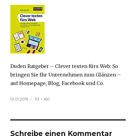
Duden Ratgeber – Clever texten fürs Web: So
bringen Sie Ihr Unternehmen zum Glänzen –
auf Homepage, Blog, Facebook und Co.
Veröffentlicht
Volle
13.01.2019
113 × 160
am
Größe
Schreibe einen Kommentar