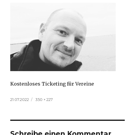
Kostenloses Ticketing für Vereine
Veröffentlicht
Volle
21.07.2022
350 × 227
am
Größe
Schreibe einen Kommentar