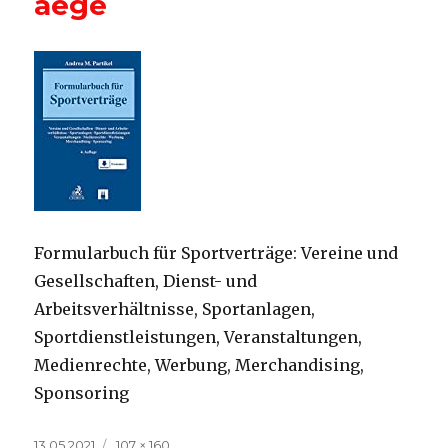
aege
Formularbuch für Sportverträge: Vereine und
Gesellschaften, Dienst- und
Arbeitsverhältnisse, Sportanlagen,
Sportdienstleistungen, Veranstaltungen,
Medienrechte, Werbung, Merchandising,
Sponsoring
Veröffentlicht
Volle
13.05.2021
107 × 160