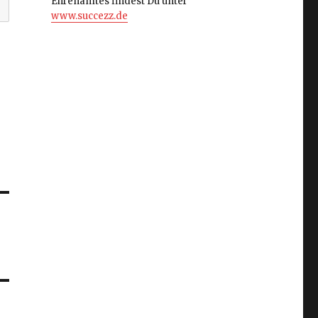
Ehrenamtes findest Du unter
www.succezz.de