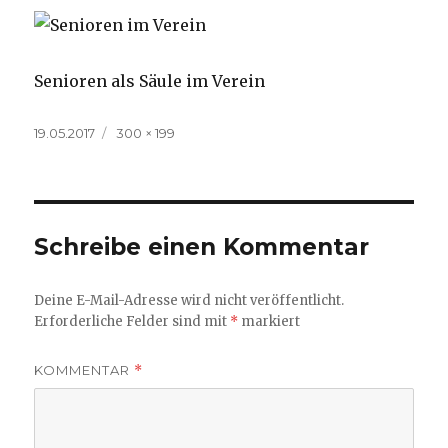
Senioren als Säule im Verein
Veröffentlicht
Volle
19.05.2017
300 × 199
am
Größe
Schreibe einen Kommentar
Deine E-Mail-Adresse wird nicht veröffentlicht.
Erforderliche Felder sind mit
*
markiert
KOMMENTAR
*