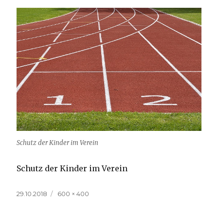
Schutz der Kinder im Verein
Schutz der Kinder im Verein
Veröffentlicht
Volle
29.10.2018
600 × 400
am
Größe