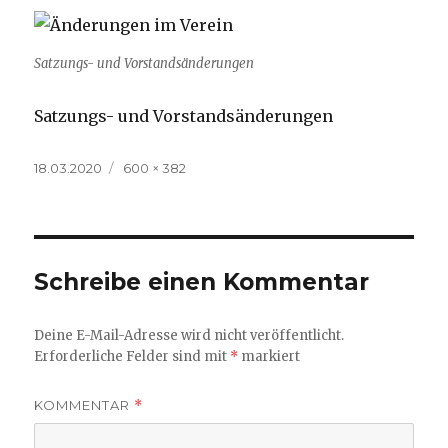
Satzungs- und Vorstandsänderungen
Satzungs- und Vorstandsänderungen
Veröffentlicht
Volle
18.03.2020
600 × 382
am
Größe
Schreibe einen Kommentar
Deine E-Mail-Adresse wird nicht veröffentlicht.
Erforderliche Felder sind mit
*
markiert
KOMMENTAR
*