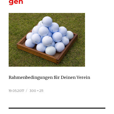
gen
Rahmenbedingungen für Deinen Verein
Veröffentlicht
Volle
19.05.2017
300 × 211
am
Größe