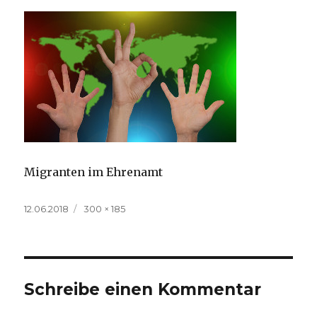
Migranten im Ehrenamt
Veröffentlicht
Volle
12.06.2018
300 × 185
am
Größe
Schreibe einen Kommentar