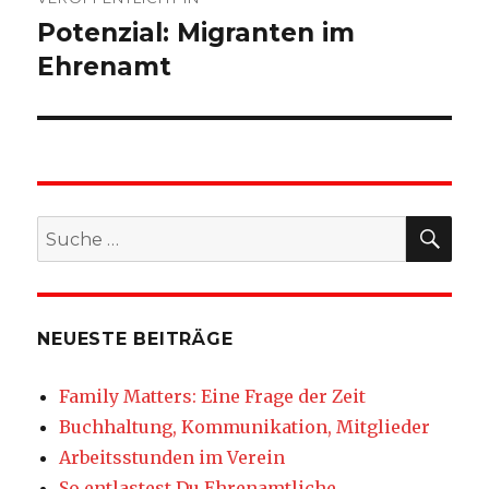
Potenzial: Migranten im
Ehrenamt
SU
Suche
nach:
NEUESTE BEITRÄGE
Family Matters: Eine Frage der Zeit
Buchhaltung, Kommunikation, Mitglieder
Arbeitsstunden im Verein
So entlastest Du Ehrenamtliche