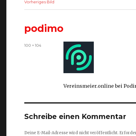
Vorheriges Bild
podimo
Volle
100 × 104
Größe
Vereinsmeier.online bei Pod
Schreibe einen Kommentar
Deine E-Mail-Adresse wird nicht veröffentlicht.
Erforder