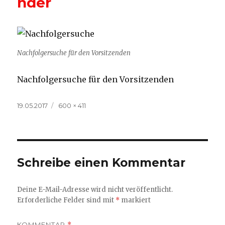
nder
Nachfolgersuche für den Vorsitzenden
Nachfolgersuche für den Vorsitzenden
Veröffentlicht
Volle
19.05.2017
600 × 411
am
Größe
Schreibe einen Kommentar
Deine E-Mail-Adresse wird nicht veröffentlicht.
Erforderliche Felder sind mit
*
markiert
KOMMENTAR
*