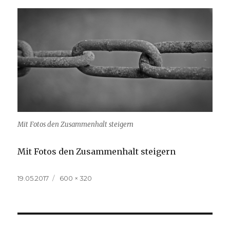
Mit Fotos den Zusammenhalt steigern
Mit Fotos den Zusammenhalt steigern
Veröffentlicht
Volle
19.05.2017
600 × 320
am
Größe