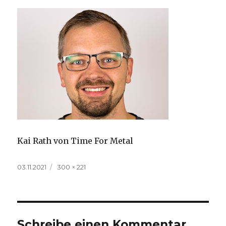
Kai Rath von Time For Metal
Veröffentlicht
Volle
03.11.2021
300 × 221
am
Größe
Schreibe einen Kommentar