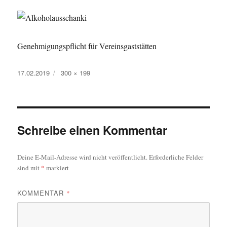
Genehmigungspflicht für Vereinsgaststätten
Veröffentlicht
Volle
17.02.2019
300 × 199
am
Größe
Schreibe einen Kommentar
Deine E-Mail-Adresse wird nicht veröffentlicht.
Erforderliche Felder
sind mit
*
markiert
KOMMENTAR
*