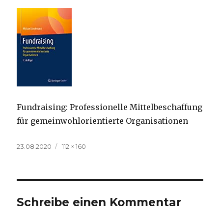
Fundraising: Professionelle Mittelbeschaffung
für gemeinwohlorientierte Organisationen
Veröffentlicht
Volle
23.08.2020
112 × 160
am
Größe
Schreibe einen Kommentar