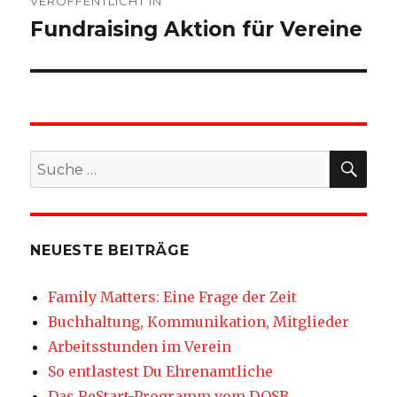
VERÖFFENTLICHT IN
Fundraising Aktion für Vereine
SU
Suche
nach:
NEUESTE BEITRÄGE
Family Matters: Eine Frage der Zeit
Buchhaltung, Kommunikation, Mitglieder
Arbeitsstunden im Verein
So entlastest Du Ehrenamtliche
Das ReStart-Programm vom DOSB