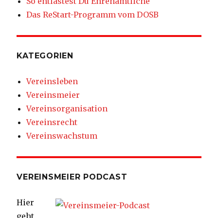
So entlastest Du Ehrenamtliche
Das ReStart-Programm vom DOSB
KATEGORIEN
Vereinsleben
Vereinsmeier
Vereinsorganisation
Vereinsrecht
Vereinswachstum
VEREINSMEIER PODCAST
Hier
geht