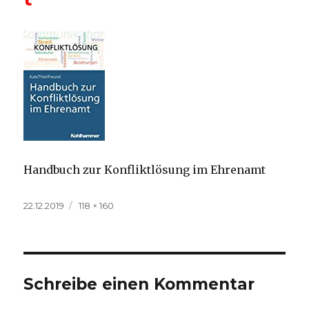
Handbuch zur Konfliktlösung im Ehrenamt
Veröffentlicht
Volle
22.12.2019
118 × 160
am
Größe
Schreibe einen Kommentar