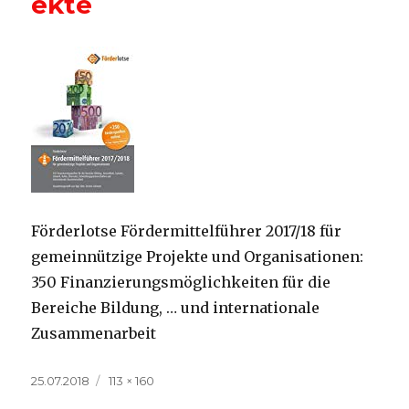
ekte
Förderlotse Fördermittelführer 2017/18 für
gemeinnützige Projekte und Organisationen:
350 Finanzierungsmöglichkeiten für die
Bereiche Bildung, … und internationale
Zusammenarbeit
Veröffentlicht
Volle
25.07.2018
113 × 160
am
Größe