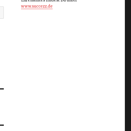
Ehrenamtes findest Du unter
www.succezz.de