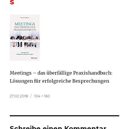
s
Meetings – das überfällige Praxishandbuch:
Lösungen für erfolgreiche Besprechungen
Veröffentlicht
Volle
27.02.2018
104 × 160
am
Größe
Schreibe einen Kommentar