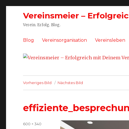
Vereinsmeier – Erfolgrei
Verein. Erfolg. Blog.
Blog
Vereinsorganisation
Vereinsleben
Vorheriges Bild
Nächstes Bild
effiziente_besprechu
Volle
600 × 340