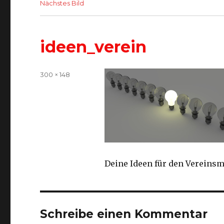
Nächstes Bild
ideen_verein
Volle
300 × 148
Größe
Deine Ideen für den Vereinsm
Schreibe einen Kommentar